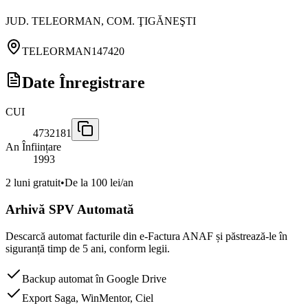
JUD. TELEORMAN, COM. ŢIGĂNEŞTI
TELEORMAN
147420
Date Înregistrare
CUI
4732181
An Înființare
1993
2 luni gratuit
•
De la 100 lei/an
Arhivă SPV Automată
Descarcă automat facturile din e-Factura ANAF și păstrează-le în
siguranță timp de 5 ani, conform legii.
Backup automat în Google Drive
Export Saga, WinMentor, Ciel