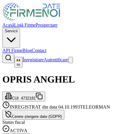
Acasă
Listă Firme
Prospectare
Servicii
API Firme
Blog
Contact
Înregistrare
Autentificare
ro
OPRIS ANGHEL
CUI:
4732181
INREGISTRAT din data 04.10.1993
TELEORMAN
Cerere ștergere date (GDPR)
Status fiscal
ACTIVA