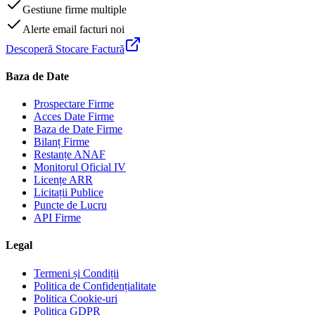
Gestiune firme multiple
Alerte email facturi noi
Descoperă Stocare Factură
Baza de Date
Prospectare Firme
Acces Date Firme
Baza de Date Firme
Bilanț Firme
Restanțe ANAF
Monitorul Oficial IV
Licențe ARR
Licitații Publice
Puncte de Lucru
API Firme
Legal
Termeni și Condiții
Politica de Confidențialitate
Politica Cookie-uri
Politica GDPR