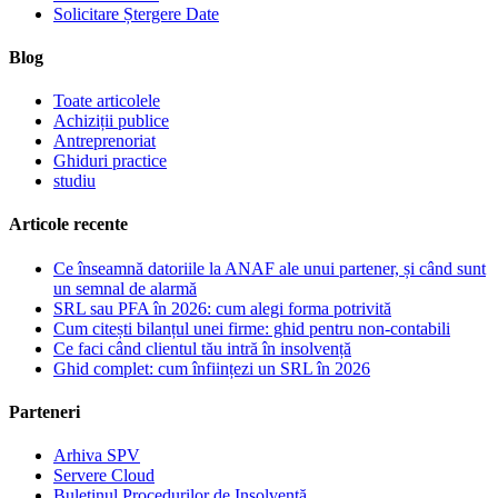
Solicitare Ștergere Date
Blog
Toate articolele
Achiziții publice
Antreprenoriat
Ghiduri practice
studiu
Articole recente
Ce înseamnă datoriile la ANAF ale unui partener, și când sunt
un semnal de alarmă
SRL sau PFA în 2026: cum alegi forma potrivită
Cum citești bilanțul unei firme: ghid pentru non-contabili
Ce faci când clientul tău intră în insolvență
Ghid complet: cum înființezi un SRL în 2026
Parteneri
Arhiva SPV
Servere Cloud
Buletinul Procedurilor de Insolvență