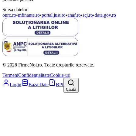
Sursa datelor:
onrc.ro
•
mfinante.ro
•
portal.just.ro
•
anaf.ro
•
scj.ro
•
data.gov.ro
© 2026 FirmeNoi.ro. Toate drepturile rezervate.
Termeni
Confidențialitate
Cookie-uri
Login
Baza Date
BPI
Cauta