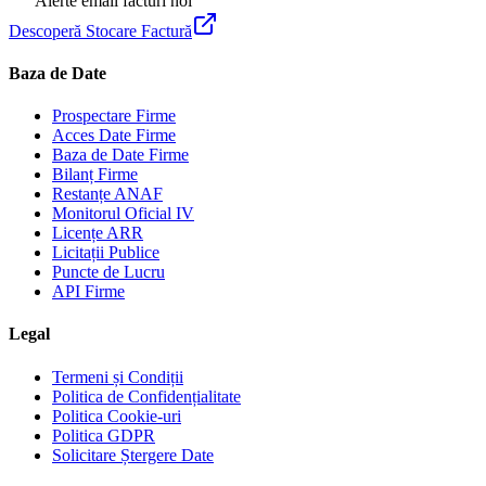
Alerte email facturi noi
Descoperă Stocare Factură
Baza de Date
Prospectare Firme
Acces Date Firme
Baza de Date Firme
Bilanț Firme
Restanțe ANAF
Monitorul Oficial IV
Licențe ARR
Licitații Publice
Puncte de Lucru
API Firme
Legal
Termeni și Condiții
Politica de Confidențialitate
Politica Cookie-uri
Politica GDPR
Solicitare Ștergere Date