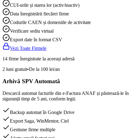
CUI-urile și starea lor (activ/inactiv)
Data înregistrării fiecărei firme
Codurile CAEN și domeniile de activitate
Verificare sediu virtual
Export date în format CSV
Vezi Toate Firmele
14 firme înregistrate la aceeași adresă
2 luni gratuit
•
De la 100 lei/an
Arhivă SPV Automată
Descarcă automat facturile din e-Factura ANAF și păstrează-le în
siguranță timp de 5 ani, conform legii.
Backup automat în Google Drive
Export Saga, WinMentor, Ciel
Gestiune firme multiple