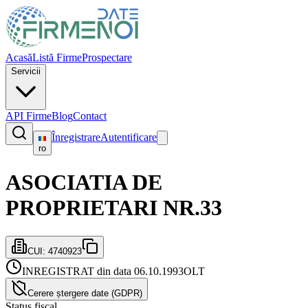
Acasă
Listă Firme
Prospectare
Servicii
API Firme
Blog
Contact
Înregistrare
Autentificare
ro
ASOCIATIA DE
PROPRIETARI NR.33
CUI:
4740923
INREGISTRAT din data 06.10.1993
OLT
Cerere ștergere date (GDPR)
Status fiscal