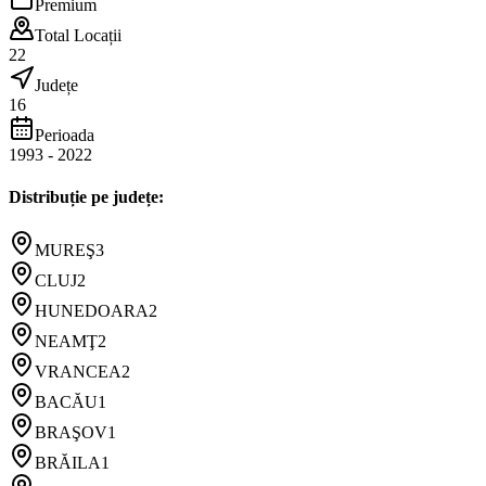
Premium
Total Locații
22
Județe
16
Perioada
1993
-
2022
Distribuție pe județe:
MUREŞ
3
CLUJ
2
HUNEDOARA
2
NEAMŢ
2
VRANCEA
2
BACĂU
1
BRAŞOV
1
BRĂILA
1