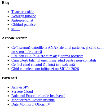
Blog
Toate articolele
Achiziții publice
Antreprenoriat
Ghiduri practice
studiu
Articole recente
Ce înseamnă datoriile la ANAF ale unui partener, și când sunt
un semnal de alarmă
SRL sau PFA în 2026: cum alegi forma potrivită
Cum citești bilanțul unei firme: ghid pentru non-contabili
Ce faci când clientul tău intră în insolvență
Ghid complet: cum înființezi un SRL în 2026
Parteneri
Arhiva SPV
Servere Cloud
Buletinul Procedurilor de Insolvență
Monitorizare Dosare Instanta
Date Monitorul Oficial IV