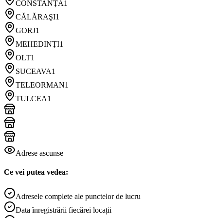
CONSTANŢA
1
CĂLĂRAŞI
1
GORJ
1
MEHEDINŢI
1
OLT
1
SUCEAVA
1
TELEORMAN
1
TULCEA
1
Adrese ascunse
Ce vei putea vedea:
Adresele complete ale punctelor de lucru
Data înregistrării fiecărei locații