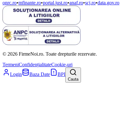
onrc.ro
•
mfinante.ro
•
portal.just.ro
•
anaf.ro
•
scj.ro
•
data.gov.ro
© 2026 FirmeNoi.ro. Toate drepturile rezervate.
Termeni
Confidențialitate
Cookie-uri
Login
Baza Date
BPI
Cauta