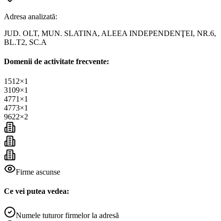
Adresa analizată:
JUD. OLT, MUN. SLATINA, ALEEA INDEPENDENŢEI, NR.6,
BL.T2, SC.A
Domenii de activitate frecvente:
1512
×
1
3109
×
1
4771
×
1
4773
×
1
9622
×
2
Firme ascunse
Ce vei putea vedea:
Numele tuturor firmelor la adresă