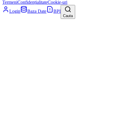
Termeni
Confidențialitate
Cookie-uri
Login
Baza Date
BPI
Cauta