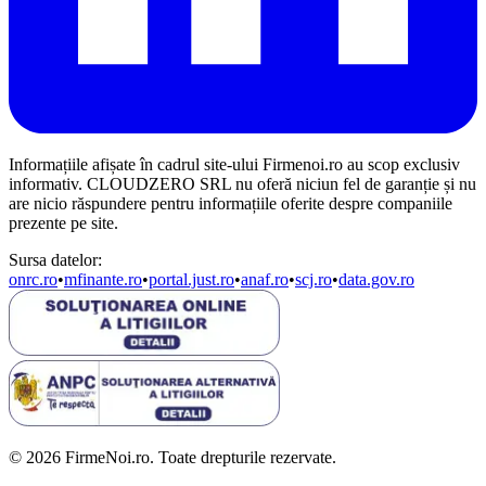
Informațiile afișate în cadrul site-ului Firmenoi.ro au scop exclusiv
informativ. CLOUDZERO SRL nu oferă niciun fel de garanție și nu
are nicio răspundere pentru informațiile oferite despre companiile
prezente pe site.
Sursa datelor:
onrc.ro
•
mfinante.ro
•
portal.just.ro
•
anaf.ro
•
scj.ro
•
data.gov.ro
© 2026 FirmeNoi.ro. Toate drepturile rezervate.