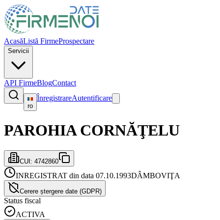
Acasă
Listă Firme
Prospectare
Servicii
API Firme
Blog
Contact
Înregistrare
Autentificare
ro
PAROHIA CORNĂŢELU
CUI:
4742860
INREGISTRAT din data 07.10.1993
DÂMBOVIŢA
Cerere ștergere date (GDPR)
Status fiscal
ACTIVA