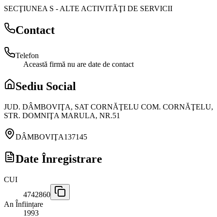
SECŢIUNEA S
-
ALTE ACTIVITĂŢI DE SERVICII
Contact
Telefon
Această firmă nu are date de contact
Sediu Social
JUD. DÂMBOVIŢA, SAT CORNĂŢELU COM. CORNĂŢELU,
STR. DOMNIŢA MARULA, NR.51
DÂMBOVIŢA
137145
Date Înregistrare
CUI
4742860
An Înființare
1993