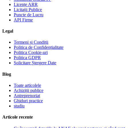
Licențe ARR
Licitații Publice
Puncte de Lucru
API Firme
Legal
Termeni și Condiții
Politica de Confidențialitate
Politica Cookie-uri
Politica GDPR
Solicitare Ștergere Date
Blog
Toate articolele
Achiziții publice
Antreprenoriat
Ghiduri practice
studiu
Articole recente