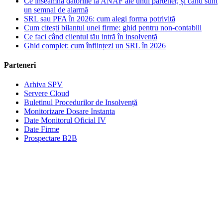
Ce înseamnă datoriile la ANAF ale unui partener, și când sunt
un semnal de alarmă
SRL sau PFA în 2026: cum alegi forma potrivită
Cum citești bilanțul unei firme: ghid pentru non-contabili
Ce faci când clientul tău intră în insolvență
Ghid complet: cum înființezi un SRL în 2026
Parteneri
Arhiva SPV
Servere Cloud
Buletinul Procedurilor de Insolvență
Monitorizare Dosare Instanta
Date Monitorul Oficial IV
Date Firme
Prospectare B2B