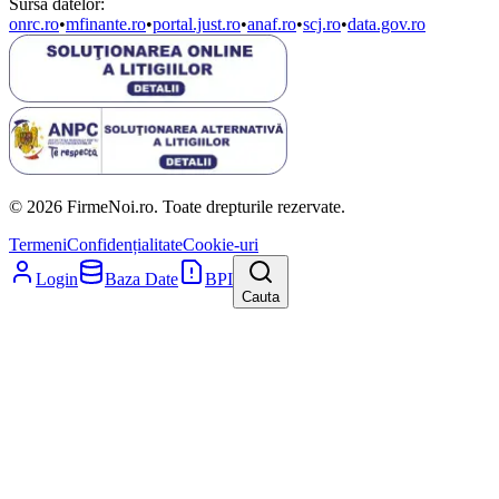
Sursa datelor:
onrc.ro
•
mfinante.ro
•
portal.just.ro
•
anaf.ro
•
scj.ro
•
data.gov.ro
© 2026 FirmeNoi.ro. Toate drepturile rezervate.
Termeni
Confidențialitate
Cookie-uri
Login
Baza Date
BPI
Cauta