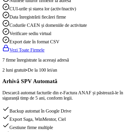
Numele tuturor firmelor la adresă
CUI-urile și starea lor (activ/inactiv)
Data înregistrării fiecărei firme
Codurile CAEN și domeniile de activitate
Verificare sediu virtual
Export date în format CSV
Vezi Toate Firmele
7 firme înregistrate la aceeași adresă
2 luni gratuit
•
De la 100 lei/an
Arhivă SPV Automată
Descarcă automat facturile din e-Factura ANAF și păstrează-le în
siguranță timp de 5 ani, conform legii.
Backup automat în Google Drive
Export Saga, WinMentor, Ciel
Gestiune firme multiple