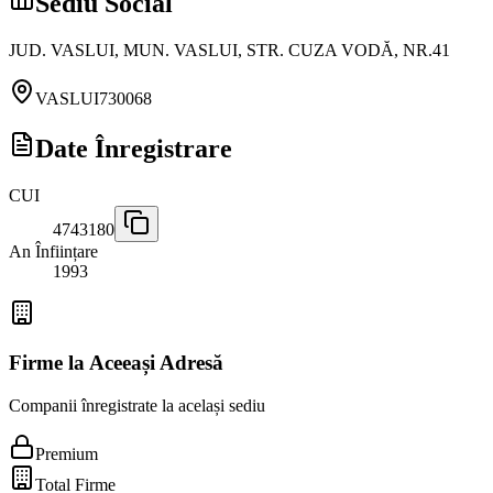
Sediu Social
JUD. VASLUI, MUN. VASLUI, STR. CUZA VODĂ, NR.41
VASLUI
730068
Date Înregistrare
CUI
4743180
An Înființare
1993
Firme la Aceeași Adresă
Companii înregistrate la același sediu
Premium
Total Firme