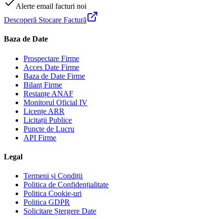
Alerte email facturi noi
Descoperă Stocare Factură
Baza de Date
Prospectare Firme
Acces Date Firme
Baza de Date Firme
Bilanț Firme
Restanțe ANAF
Monitorul Oficial IV
Licențe ARR
Licitații Publice
Puncte de Lucru
API Firme
Legal
Termeni și Condiții
Politica de Confidențialitate
Politica Cookie-uri
Politica GDPR
Solicitare Ștergere Date