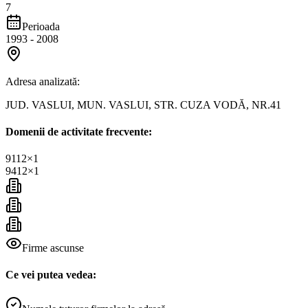
7
Perioada
1993
-
2008
Adresa analizată:
JUD. VASLUI, MUN. VASLUI, STR. CUZA VODĂ, NR.41
Domenii de activitate frecvente:
9112
×
1
9412
×
1
Firme ascunse
Ce vei putea vedea: