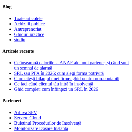
Blog
Toate articolele
Achiziții publice
Antreprenoriat
Ghiduri practice
studiu
Articole recente
Ce înseamnă datoriile la ANAF ale unui partener, și când sunt
un semnal de alarmă
SRL sau PFA în 2026: cum alegi forma potrivită
Cum citești bilanțul unei firme: ghid pentru non-contabili
Ce faci când clientul tău intră în insolvență
Ghid complet: cum înființezi un SRL în 2026
Parteneri
Arhiva SPV
Servere Cloud
Buletinul Procedurilor de Insolvență
Monitorizare Dosare Instanta