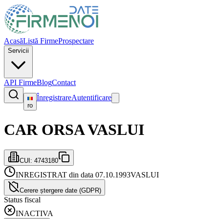
Acasă
Listă Firme
Prospectare
Servicii
API Firme
Blog
Contact
Înregistrare
Autentificare
ro
CAR ORSA VASLUI
CUI:
4743180
INREGISTRAT din data 07.10.1993
VASLUI
Cerere ștergere date (GDPR)
Status fiscal
INACTIVA