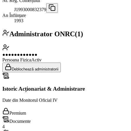
Nr. Reg. Comerțului
J1993000832379
An Înființare
1993
Administrator ONRC
(
1
)
●●●●●●●●●●●●
Persoana Fizica
Activ
Deblochează administratorii
Istoric Acționariat & Administrare
Date din Monitorul Oficial IV
Premium
Documente
4