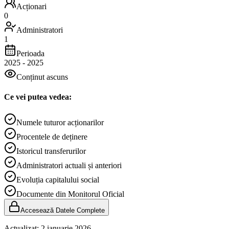
Acționari
0
Administratori
1
Perioada
2025
-
2025
Conținut ascuns
Ce vei putea vedea:
Numele tuturor acționarilor
Procentele de deținere
Istoricul transferurilor
Administratori actuali și anteriori
Evoluția capitalului social
Documente din Monitorul Oficial
Accesează Datele Complete
Actualizat:
2 ianuarie 2026