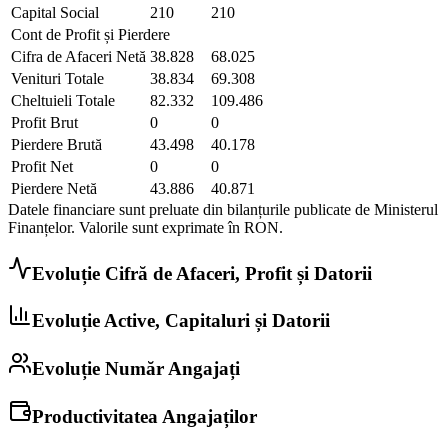
Capital Social
210
210
Cont de Profit și Pierdere
Cifra de Afaceri Netă
38.828
68.025
Venituri Totale
38.834
69.308
Cheltuieli Totale
82.332
109.486
Profit Brut
0
0
Pierdere Brută
43.498
40.178
Profit Net
0
0
Pierdere Netă
43.886
40.871
Datele financiare sunt preluate din bilanțurile publicate de Ministerul
Finanțelor. Valorile sunt exprimate în
RON
.
Evoluție Cifră de Afaceri, Profit și Datorii
Evoluție Active, Capitaluri și Datorii
Evoluție Număr Angajați
Productivitatea Angajaților