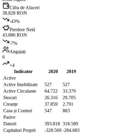
Cifra de Afaceri
38.828 RON
-43
%
Pierdere Netă
43.886 RON
-7
%
Angajați
6
+
4
Indicator
2020
2019
Active
Active Imobilizate
527
527
Active Circulante
64.722
33.379
Stocuri
26.316
29.705
Creanțe
37.859
2.791
Casa și Conturi
547
883
Pasive
Datorii
393.818
318.589
Capitaluri Proprii
-328.569
-284.683