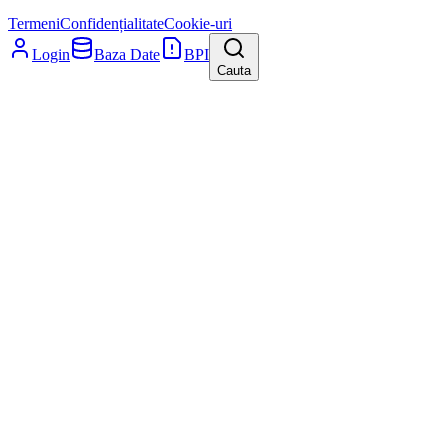
Termeni
Confidențialitate
Cookie-uri
Login
Baza Date
BPI
Cauta