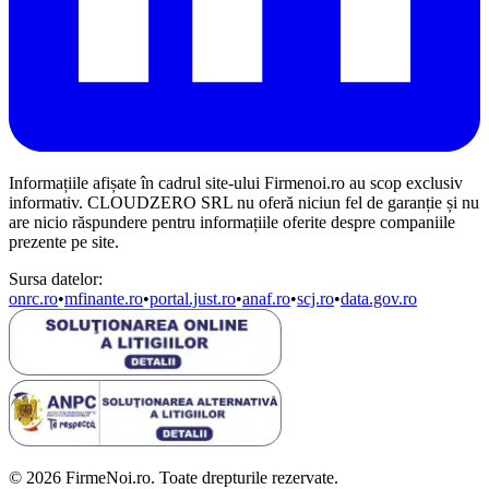
Informațiile afișate în cadrul site-ului Firmenoi.ro au scop exclusiv
informativ. CLOUDZERO SRL nu oferă niciun fel de garanție și nu
are nicio răspundere pentru informațiile oferite despre companiile
prezente pe site.
Sursa datelor:
onrc.ro
•
mfinante.ro
•
portal.just.ro
•
anaf.ro
•
scj.ro
•
data.gov.ro
© 2026 FirmeNoi.ro. Toate drepturile rezervate.