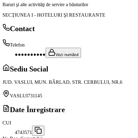
Baruri şi alte activităţi de servire a băuturilor
SECŢIUNEA I
-
HOTELURI ŞI RESTAURANTE
Contact
Telefon
●●●●●●●●●●
Vezi numărul
Sediu Social
JUD. VASLUI, MUN. BÂRLAD, STR. CERBULUI, NR.6
VASLUI
731145
Date Înregistrare
CUI
4743571