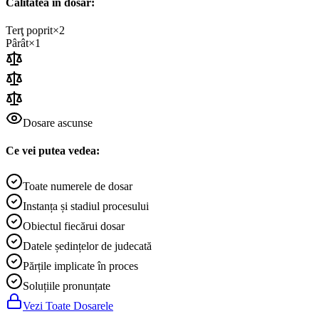
Calitatea în dosar:
Terţ poprit
×
2
Pârât
×
1
Dosare ascunse
Ce vei putea vedea:
Toate numerele de dosar
Instanța și stadiul procesului
Obiectul fiecărui dosar
Datele ședințelor de judecată
Părțile implicate în proces
Soluțiile pronunțate
Vezi Toate Dosarele