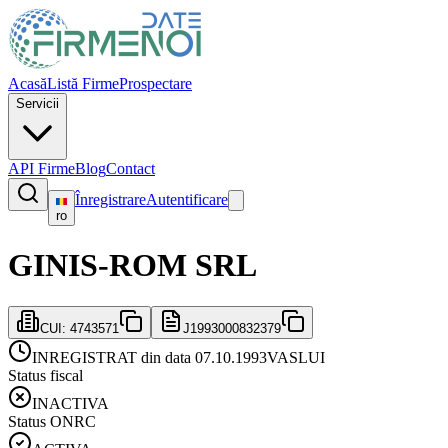
Acasă
Listă Firme
Prospectare
Servicii
API Firme
Blog
Contact
Înregistrare
Autentificare
ro
GINIS-ROM SRL
CUI:
4743571
J1993000832379
INREGISTRAT din data 07.10.1993
VASLUI
Status fiscal
INACTIVA
Status ONRC