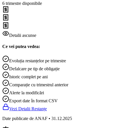
6
trimestre disponibile
Detalii ascunse
Ce vei putea vedea:
Evoluția restanțelor pe trimestre
Defalcare pe tip de obligație
Istoric complet pe ani
Comparație cu trimestrul anterior
Alerte la modificări
Export date în format CSV
Vezi Detalii Restanțe
Date publicate de ANAF
•
31.12.2025