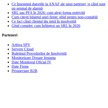
Ce înseamnă datoriile la ANAF ale unui partener, și când sunt
un semnal de alarmă
SRL sau PFA în 2026: cum alegi forma potrivită
Cum citești bilanțul unei firme: ghid pentru non-contabili
Ce faci când clientul tău intră în insolvență
Ghid complet: cum înființezi un SRL în 2026
Parteneri
Arhiva SPV
Servere Cloud
Buletinul Procedurilor de Insolvență
Monitorizare Dosare Instanta
Date Monitorul Oficial IV
Date Firme
Prospectare B2B