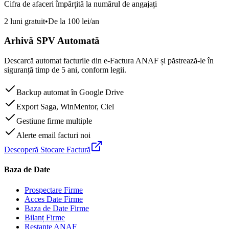
Cifra de afaceri împărțită la numărul de angajați
2 luni gratuit
•
De la 100 lei/an
Arhivă SPV Automată
Descarcă automat facturile din e-Factura ANAF și păstrează-le în
siguranță timp de 5 ani, conform legii.
Backup automat în Google Drive
Export Saga, WinMentor, Ciel
Gestiune firme multiple
Alerte email facturi noi
Descoperă Stocare Factură
Baza de Date
Prospectare Firme
Acces Date Firme
Baza de Date Firme
Bilanț Firme
Restanțe ANAF