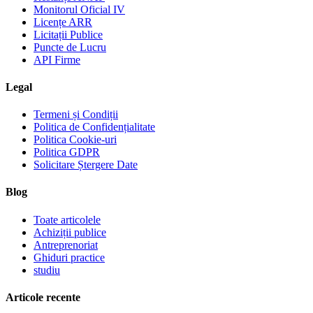
Monitorul Oficial IV
Licențe ARR
Licitații Publice
Puncte de Lucru
API Firme
Legal
Termeni și Condiții
Politica de Confidențialitate
Politica Cookie-uri
Politica GDPR
Solicitare Ștergere Date
Blog
Toate articolele
Achiziții publice
Antreprenoriat
Ghiduri practice
studiu
Articole recente