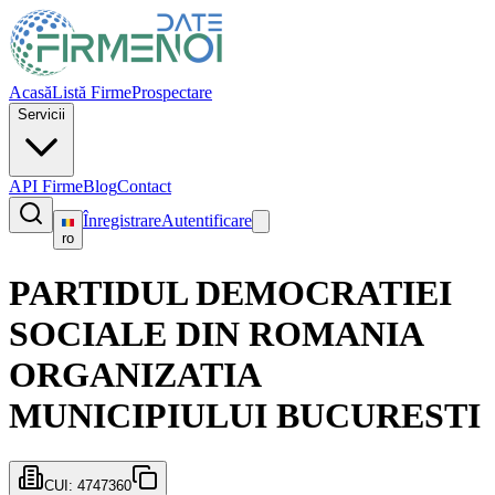
Acasă
Listă Firme
Prospectare
Servicii
API Firme
Blog
Contact
Înregistrare
Autentificare
ro
PARTIDUL DEMOCRATIEI
SOCIALE DIN ROMANIA
ORGANIZATIA
MUNICIPIULUI BUCURESTI
CUI:
4747360