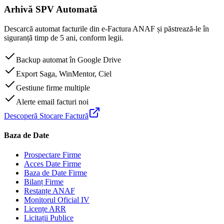
Arhivă SPV Automată
Descarcă automat facturile din e-Factura ANAF și păstrează-le în
siguranță timp de 5 ani, conform legii.
Backup automat în Google Drive
Export Saga, WinMentor, Ciel
Gestiune firme multiple
Alerte email facturi noi
Descoperă Stocare Factură
Baza de Date
Prospectare Firme
Acces Date Firme
Baza de Date Firme
Bilanț Firme
Restanțe ANAF
Monitorul Oficial IV
Licențe ARR
Licitații Publice