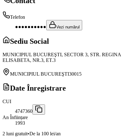
Contact
Telefon
●●●●●●●●●●
Vezi numărul
Sediu Social
MUNICIPIUL BUCUREŞTI, SECTOR 3, STR. REGINA
ELISABETA, NR.3, ET.3
MUNICIPIUL BUCUREŞTI
30015
Date Înregistrare
CUI
4747360
An Înființare
1993
2 luni gratuit
•
De la 100 lei/an