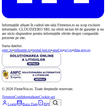
Informațiile afișate în cadrul site-ului Firmenoi.ro au scop exclusiv
informativ. CLOUDZERO SRL nu oferă niciun fel de garanție și nu
are nicio răspundere pentru informațiile oferite despre companiile
prezente pe site.
Sursa datelor:
onrc.ro
•
mfinante.ro
•
portal.just.ro
•
anaf.ro
•
scj.ro
•
data.gov.ro
© 2026 FirmeNoi.ro. Toate drepturile rezervate.
Termeni
Confidențialitate
Cookie-uri
Login
Baza Date
BPI