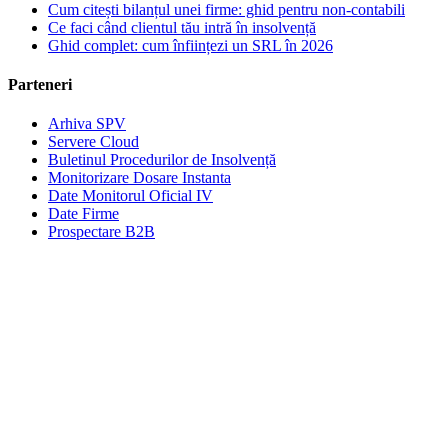
Cum citești bilanțul unei firme: ghid pentru non-contabili
Ce faci când clientul tău intră în insolvență
Ghid complet: cum înființezi un SRL în 2026
Parteneri
Arhiva SPV
Servere Cloud
Buletinul Procedurilor de Insolvență
Monitorizare Dosare Instanta
Date Monitorul Oficial IV
Date Firme
Prospectare B2B