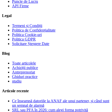
Puncte de Lucru
API Firme
Legal
Termeni și Condiții
Politica de Confidențialitate
Politica Cookie-uri
Politica GDPR
Solicitare Ștergere Date
Blog
Toate articolele
Achiziții publice
Antreprenoriat
Ghiduri practice
studiu
Articole recente
Ce înseamnă datoriile la ANAF ale unui partener, și când sunt
un semnal de alarmă
SRL sau PFA în 2026: cum alegi forma potrivită