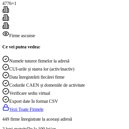
4776
×
1
Firme ascunse
Ce vei putea vedea:
Numele tuturor firmelor la adresă
CUI-urile și starea lor (activ/inactiv)
Data înregistrării fiecărei firme
Codurile CAEN și domeniile de activitate
Verificare sediu virtual
Export date în format CSV
Vezi Toate Firmele
449 firme înregistrate la aceeași adresă
2 luni gratuit
•
De la 100 lei/an