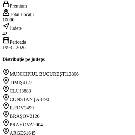
Premium
Total Locații
10000
Județe
42
Perioada
1993
-
2026
Distribuție pe județe:
MUNICIPIUL BUCUREŞTI
13806
TIMIŞ
4127
CLUJ
3883
CONSTANŢA
3190
ILFOV
2499
BRAŞOV
2126
PRAHOVA
2004
ARGEŞ
1645