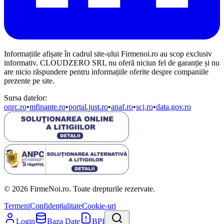
Informațiile afișate în cadrul site-ului Firmenoi.ro au scop exclusiv
informativ. CLOUDZERO SRL nu oferă niciun fel de garanție și nu
are nicio răspundere pentru informațiile oferite despre companiile
prezente pe site.
Sursa datelor:
onrc.ro
•
mfinante.ro
•
portal.just.ro
•
anaf.ro
•
scj.ro
•
data.gov.ro
© 2026 FirmeNoi.ro. Toate drepturile rezervate.
Termeni
Confidențialitate
Cookie-uri
Login
Baza Date
BPI