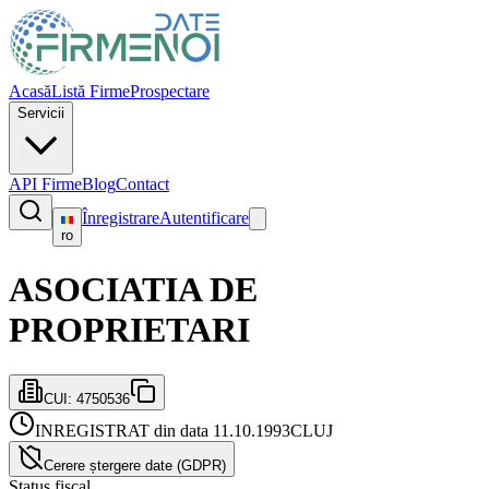
Acasă
Listă Firme
Prospectare
Servicii
API Firme
Blog
Contact
Înregistrare
Autentificare
ro
ASOCIATIA DE
PROPRIETARI
CUI:
4750536
INREGISTRAT din data 11.10.1993
CLUJ
Cerere ștergere date (GDPR)
Status fiscal