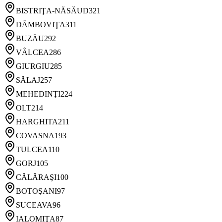
BISTRIŢA-NĂSĂUD
321
DÂMBOVIŢA
311
BUZĂU
292
VÂLCEA
286
GIURGIU
285
SĂLAJ
257
MEHEDINŢI
224
OLT
214
HARGHITA
211
COVASNA
193
TULCEA
110
GORJ
105
CĂLĂRAŞI
100
BOTOŞANI
97
SUCEAVA
96
IALOMIŢA
87