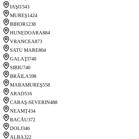
IAŞI
1543
MUREŞ
1424
BIHOR
1238
HUNEDOARA
884
VRANCEA
873
SATU MARE
804
GALAŢI
740
SIBIU
740
BRĂILA
598
MARAMUREŞ
558
ARAD
516
CARAŞ-SEVERIN
488
NEAMŢ
434
BACĂU
372
DOLJ
346
ALBA
322