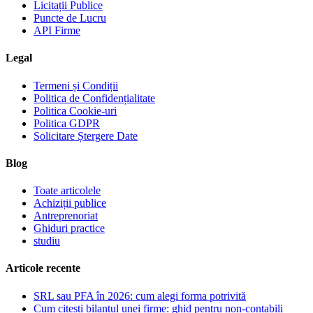
Licitații Publice
Puncte de Lucru
API Firme
Legal
Termeni și Condiții
Politica de Confidențialitate
Politica Cookie-uri
Politica GDPR
Solicitare Ștergere Date
Blog
Toate articolele
Achiziții publice
Antreprenoriat
Ghiduri practice
studiu
Articole recente
SRL sau PFA în 2026: cum alegi forma potrivită
Cum citești bilanțul unei firme: ghid pentru non-contabili