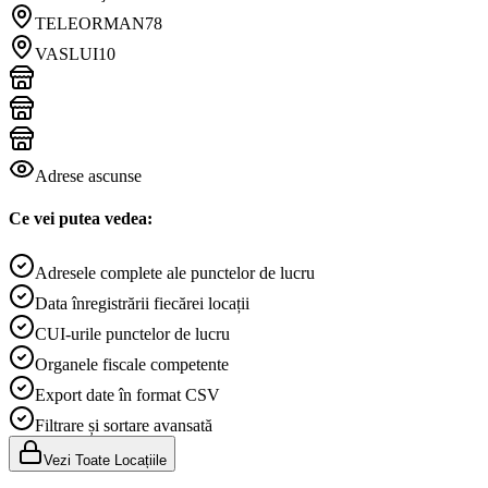
TELEORMAN
78
VASLUI
10
Adrese ascunse
Ce vei putea vedea:
Adresele complete ale punctelor de lucru
Data înregistrării fiecărei locații
CUI-urile punctelor de lucru
Organele fiscale competente
Export date în format CSV
Filtrare și sortare avansată
Vezi Toate Locațiile