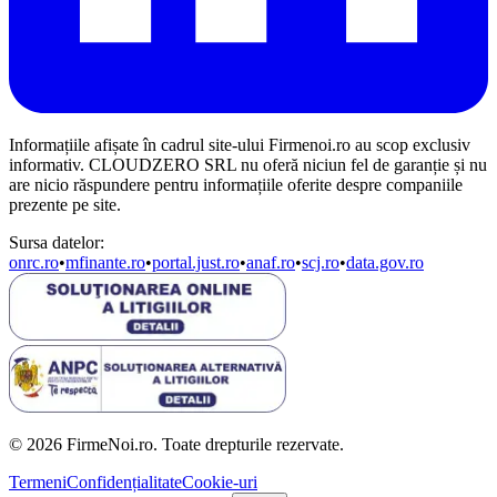
Informațiile afișate în cadrul site-ului Firmenoi.ro au scop exclusiv
informativ. CLOUDZERO SRL nu oferă niciun fel de garanție și nu
are nicio răspundere pentru informațiile oferite despre companiile
prezente pe site.
Sursa datelor:
onrc.ro
•
mfinante.ro
•
portal.just.ro
•
anaf.ro
•
scj.ro
•
data.gov.ro
© 2026 FirmeNoi.ro. Toate drepturile rezervate.
Termeni
Confidențialitate
Cookie-uri