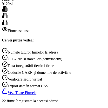
9120
×
1
Firme ascunse
Ce vei putea vedea:
Numele tuturor firmelor la adresă
CUI-urile și starea lor (activ/inactiv)
Data înregistrării fiecărei firme
Codurile CAEN și domeniile de activitate
Verificare sediu virtual
Export date în format CSV
Vezi Toate Firmele
22 firme înregistrate la aceeași adresă