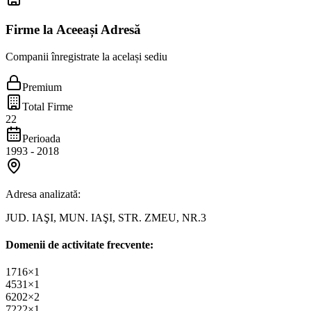
Firme la Aceeași Adresă
Companii înregistrate la același sediu
Premium
Total Firme
22
Perioada
1993
-
2018
Adresa analizată:
JUD. IAŞI, MUN. IAŞI, STR. ZMEU, NR.3
Domenii de activitate frecvente:
1716
×
1
4531
×
1
6202
×
2
7222
×
1