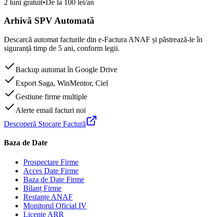
2 luni gratuit
•
De la 100 lei/an
Arhivă SPV Automată
Descarcă automat facturile din e-Factura ANAF și păstrează-le în
siguranță timp de 5 ani, conform legii.
Backup automat în Google Drive
Export Saga, WinMentor, Ciel
Gestiune firme multiple
Alerte email facturi noi
Descoperă Stocare Factură
Baza de Date
Prospectare Firme
Acces Date Firme
Baza de Date Firme
Bilanț Firme
Restanțe ANAF
Monitorul Oficial IV
Licențe ARR