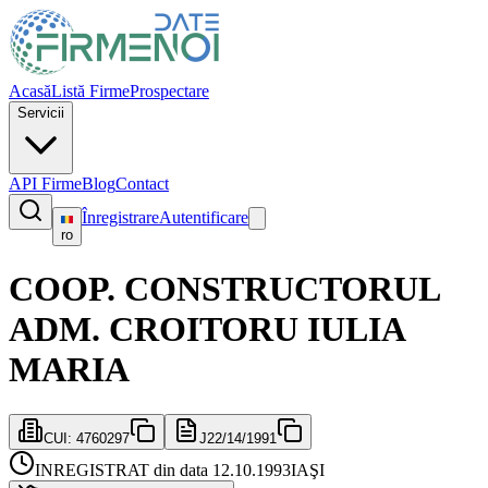
Acasă
Listă Firme
Prospectare
Servicii
API Firme
Blog
Contact
Înregistrare
Autentificare
ro
COOP. CONSTRUCTORUL
ADM. CROITORU IULIA
MARIA
CUI:
4760297
J22/14/1991
INREGISTRAT din data 12.10.1993
IAŞI