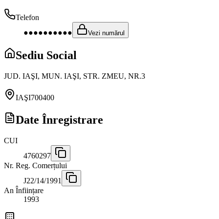
Telefon
●●●●●●●●●●
Vezi numărul
Sediu Social
JUD. IAŞI, MUN. IAŞI, STR. ZMEU, NR.3
IAŞI
700400
Date Înregistrare
CUI
4760297
Nr. Reg. Comerțului
J22/14/1991
An Înființare
1993