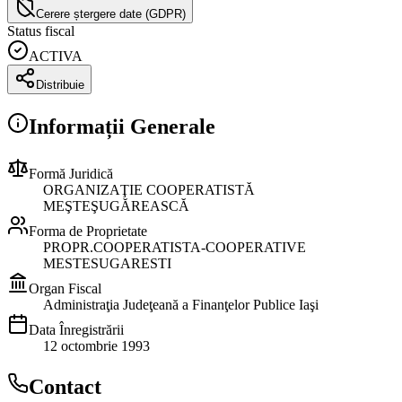
Cerere ștergere date (GDPR)
Status fiscal
ACTIVA
Distribuie
Informații Generale
Formă Juridică
ORGANIZAŢIE COOPERATISTĂ
MEŞTEŞUGĂREASCĂ
Forma de Proprietate
PROPR.COOPERATISTA-COOPERATIVE
MESTESUGARESTI
Organ Fiscal
Administraţia Judeţeană a Finanţelor Publice Iaşi
Data Înregistrării
12 octombrie 1993
Contact