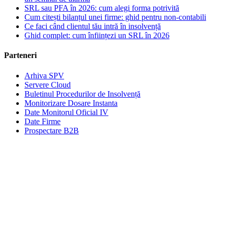
SRL sau PFA în 2026: cum alegi forma potrivită
Cum citești bilanțul unei firme: ghid pentru non-contabili
Ce faci când clientul tău intră în insolvență
Ghid complet: cum înființezi un SRL în 2026
Parteneri
Arhiva SPV
Servere Cloud
Buletinul Procedurilor de Insolvență
Monitorizare Dosare Instanta
Date Monitorul Oficial IV
Date Firme
Prospectare B2B