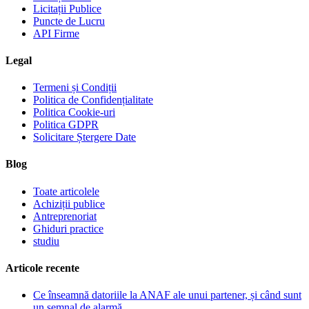
Licitații Publice
Puncte de Lucru
API Firme
Legal
Termeni și Condiții
Politica de Confidențialitate
Politica Cookie-uri
Politica GDPR
Solicitare Ștergere Date
Blog
Toate articolele
Achiziții publice
Antreprenoriat
Ghiduri practice
studiu
Articole recente
Ce înseamnă datoriile la ANAF ale unui partener, și când sunt
un semnal de alarmă