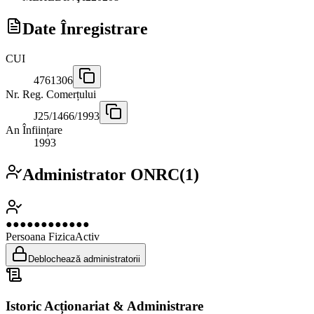
Date Înregistrare
CUI
4761306
Nr. Reg. Comerțului
J25/1466/1993
An Înființare
1993
Administrator ONRC
(
1
)
●●●●●●●●●●●●
Persoana Fizica
Activ
Deblochează administratorii
Istoric Acționariat & Administrare