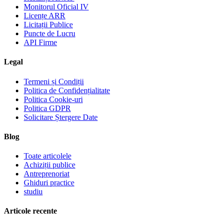
Monitorul Oficial IV
Licențe ARR
Licitații Publice
Puncte de Lucru
API Firme
Legal
Termeni și Condiții
Politica de Confidențialitate
Politica Cookie-uri
Politica GDPR
Solicitare Ștergere Date
Blog
Toate articolele
Achiziții publice
Antreprenoriat
Ghiduri practice
studiu
Articole recente