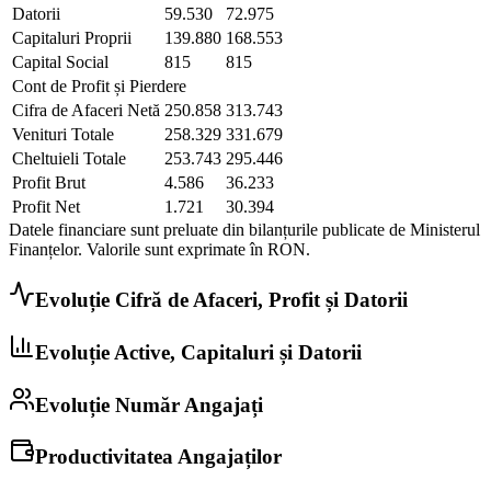
Datorii
59.530
72.975
Capitaluri Proprii
139.880
168.553
Capital Social
815
815
Cont de Profit și Pierdere
Cifra de Afaceri Netă
250.858
313.743
Venituri Totale
258.329
331.679
Cheltuieli Totale
253.743
295.446
Profit Brut
4.586
36.233
Profit Net
1.721
30.394
Datele financiare sunt preluate din bilanțurile publicate de Ministerul
Finanțelor. Valorile sunt exprimate în
RON
.
Evoluție Cifră de Afaceri, Profit și Datorii
Evoluție Active, Capitaluri și Datorii
Evoluție Număr Angajați
Productivitatea Angajaților