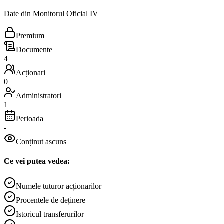
Date din Monitorul Oficial IV
Premium
Documente
4
Acționari
0
Administratori
1
Perioada
-
Conținut ascuns
Ce vei putea vedea:
Numele tuturor acționarilor
Procentele de deținere
Istoricul transferurilor