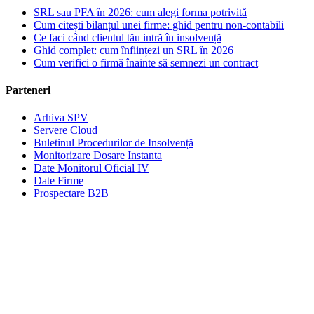
SRL sau PFA în 2026: cum alegi forma potrivită
Cum citești bilanțul unei firme: ghid pentru non-contabili
Ce faci când clientul tău intră în insolvență
Ghid complet: cum înființezi un SRL în 2026
Cum verifici o firmă înainte să semnezi un contract
Parteneri
Arhiva SPV
Servere Cloud
Buletinul Procedurilor de Insolvență
Monitorizare Dosare Instanta
Date Monitorul Oficial IV
Date Firme
Prospectare B2B