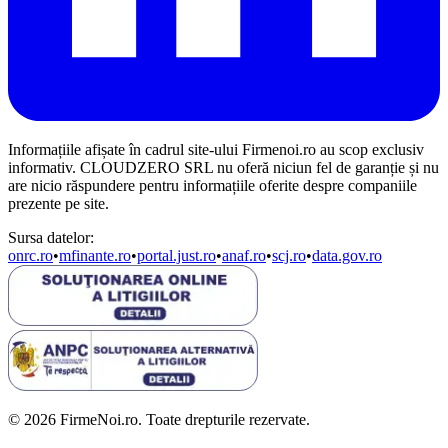
Informațiile afișate în cadrul site-ului Firmenoi.ro au scop exclusiv
informativ. CLOUDZERO SRL nu oferă niciun fel de garanție și nu
are nicio răspundere pentru informațiile oferite despre companiile
prezente pe site.
Sursa datelor:
onrc.ro
•
mfinante.ro
•
portal.just.ro
•
anaf.ro
•
scj.ro
•
data.gov.ro
© 2026 FirmeNoi.ro. Toate drepturile rezervate.