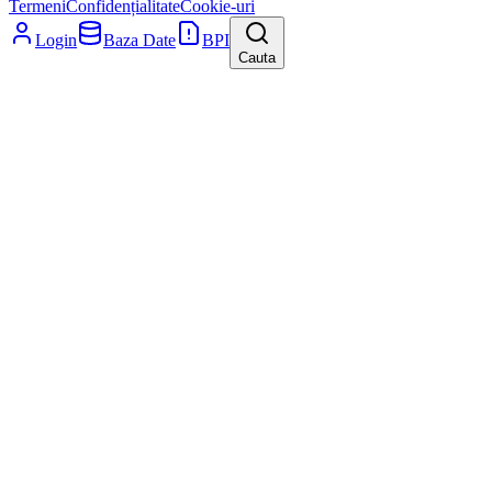
Termeni
Confidențialitate
Cookie-uri
Login
Baza Date
BPI
Cauta