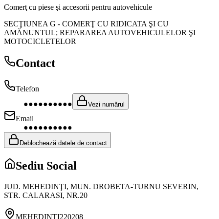
Comerţ cu piese şi accesorii pentru autovehicule
SECŢIUNEA G
-
COMERŢ CU RIDICATA ŞI CU
AMĂNUNTUL; REPARAREA AUTOVEHICULELOR ŞI
MOTOCICLETELOR
Contact
Telefon
●●●●●●●●●●
Vezi numărul
Email
●●●●●●●●●●
Deblochează datele de contact
Sediu Social
JUD. MEHEDINŢI, MUN. DROBETA-TURNU SEVERIN,
STR. CALARASI, NR.20
MEHEDINŢI
220208