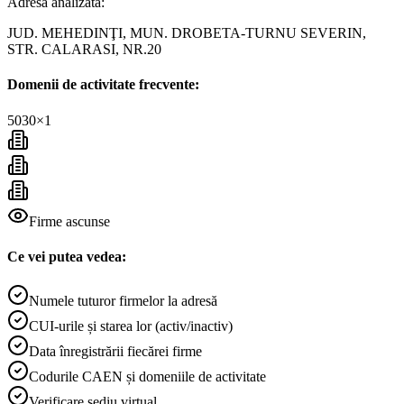
Adresa analizată:
JUD. MEHEDINŢI, MUN. DROBETA-TURNU SEVERIN,
STR. CALARASI, NR.20
Domenii de activitate frecvente:
5030
×
1
Firme ascunse
Ce vei putea vedea:
Numele tuturor firmelor la adresă
CUI-urile și starea lor (activ/inactiv)
Data înregistrării fiecărei firme
Codurile CAEN și domeniile de activitate
Verificare sediu virtual