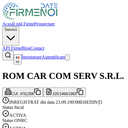
Acasă
Listă Firme
Prospectare
Servicii
API Firme
Blog
Contact
Înregistrare
Autentificare
ro
ROM CAR COM SERV S.R.L.
CUI:
4761306
J25/1466/1993
INREGISTRAT din data 23.09.1993
MEHEDINŢI
Status fiscal
ACTIVA
Status ONRC