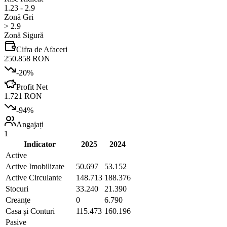
1.23 - 2.9
Zonă Gri
> 2.9
Zonă Sigură
Cifra de Afaceri
250.858 RON
-20
%
Profit Net
1.721 RON
-94
%
Angajați
1
Indicator
2025
2024
Active
Active Imobilizate
50.697
53.152
Active Circulante
148.713
188.376
Stocuri
33.240
21.390
Creanțe
0
6.790
Casa și Conturi
115.473
160.196
Pasive