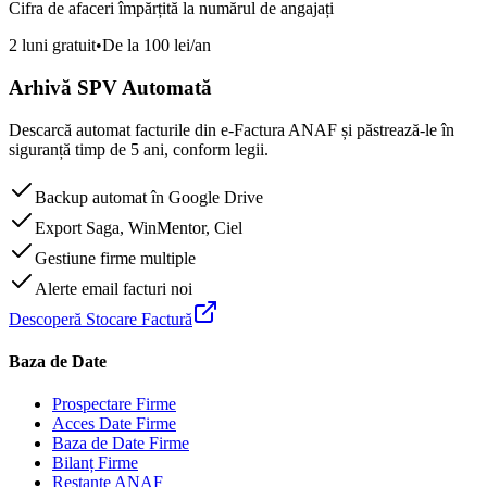
Cifra de afaceri împărțită la numărul de angajați
2 luni gratuit
•
De la 100 lei/an
Arhivă SPV Automată
Descarcă automat facturile din e-Factura ANAF și păstrează-le în
siguranță timp de 5 ani, conform legii.
Backup automat în Google Drive
Export Saga, WinMentor, Ciel
Gestiune firme multiple
Alerte email facturi noi
Descoperă Stocare Factură
Baza de Date
Prospectare Firme
Acces Date Firme
Baza de Date Firme
Bilanț Firme
Restanțe ANAF