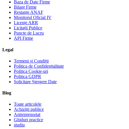
Baza de Date Firme
Bilanț Firme
Restanțe ANAF
Monitorul Oficial IV
Licențe ARR
Licitații Publice
Puncte de Lucru
API Firme
Legal
Termeni și Condiții
Politica de Confidențialitate
Politica Cookie-uri
Politica GDPR
Solicitare Ștergere Date
Blog
Toate articolele
Achiziții publice
Antreprenoriat
Ghiduri practice
studiu