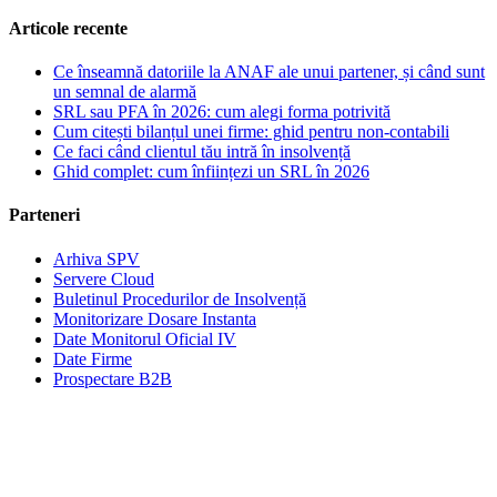
Articole recente
Ce înseamnă datoriile la ANAF ale unui partener, și când sunt
un semnal de alarmă
SRL sau PFA în 2026: cum alegi forma potrivită
Cum citești bilanțul unei firme: ghid pentru non-contabili
Ce faci când clientul tău intră în insolvență
Ghid complet: cum înființezi un SRL în 2026
Parteneri
Arhiva SPV
Servere Cloud
Buletinul Procedurilor de Insolvență
Monitorizare Dosare Instanta
Date Monitorul Oficial IV
Date Firme
Prospectare B2B