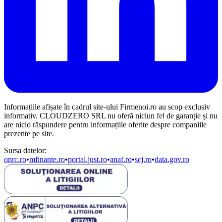
Informațiile afișate în cadrul site-ului Firmenoi.ro au scop exclusiv
informativ. CLOUDZERO SRL nu oferă niciun fel de garanție și nu
are nicio răspundere pentru informațiile oferite despre companiile
prezente pe site.
Sursa datelor:
onrc.ro
•
mfinante.ro
•
portal.just.ro
•
anaf.ro
•
scj.ro
•
data.gov.ro