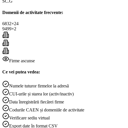
SC.G
Domenii de activitate frecvente:
6832
×
24
9499
×
2
Firme ascunse
Ce vei putea vedea:
Numele tuturor firmelor la adresă
CUI-urile și starea lor (activ/inactiv)
Data înregistrării fiecărei firme
Codurile CAEN și domeniile de activitate
Verificare sediu virtual
Export date în format CSV