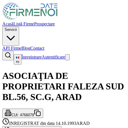
Acasă
Listă Firme
Prospectare
Servicii
API Firme
Blog
Contact
Înregistrare
Autentificare
ro
ASOCIAŢIA DE
PROPRIETARI FALEZA SUD
BL.56, SC.G, ARAD
CUI:
4766079
INREGISTRAT din data 14.10.1993
ARAD