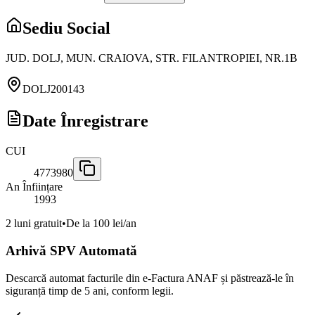
Sediu Social
JUD. DOLJ, MUN. CRAIOVA, STR. FILANTROPIEI, NR.1B
DOLJ
200143
Date Înregistrare
CUI
4773980
An Înființare
1993
2 luni gratuit
•
De la 100 lei/an
Arhivă SPV Automată
Descarcă automat facturile din e-Factura ANAF și păstrează-le în
siguranță timp de 5 ani, conform legii.