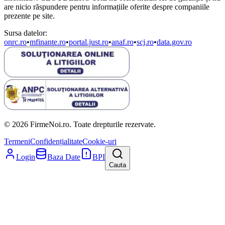
are nicio răspundere pentru informațiile oferite despre companiile
prezente pe site.
Sursa datelor:
onrc.ro
•
mfinante.ro
•
portal.just.ro
•
anaf.ro
•
scj.ro
•
data.gov.ro
© 2026 FirmeNoi.ro. Toate drepturile rezervate.
Termeni
Confidențialitate
Cookie-uri
Login
Baza Date
BPI
Cauta