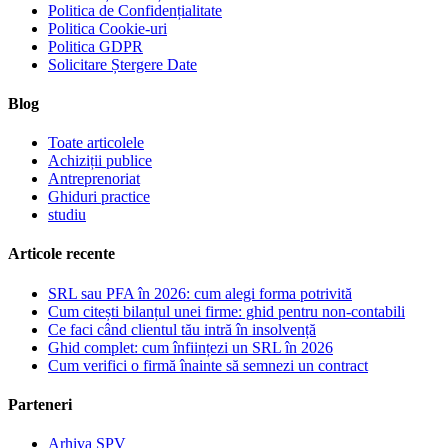
Politica de Confidențialitate
Politica Cookie-uri
Politica GDPR
Solicitare Ștergere Date
Blog
Toate articolele
Achiziții publice
Antreprenoriat
Ghiduri practice
studiu
Articole recente
SRL sau PFA în 2026: cum alegi forma potrivită
Cum citești bilanțul unei firme: ghid pentru non-contabili
Ce faci când clientul tău intră în insolvență
Ghid complet: cum înființezi un SRL în 2026
Cum verifici o firmă înainte să semnezi un contract
Parteneri
Arhiva SPV