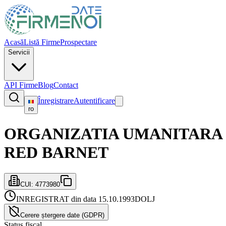
Acasă
Listă Firme
Prospectare
Servicii
API Firme
Blog
Contact
Înregistrare
Autentificare
ro
ORGANIZATIA UMANITARA
RED BARNET
CUI:
4773980
INREGISTRAT din data 15.10.1993
DOLJ
Cerere ștergere date (GDPR)
Status fiscal