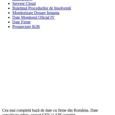
Servere Cloud
Buletinul Procedurilor de Insolvență
Monitorizare Dosare Instanta
Date Monitorul Oficial IV
Date Firme
Prospectare B2B
Cea mai completă bază de date cu firme din România. Date
actualizate zilnic, export CSV și API complet.