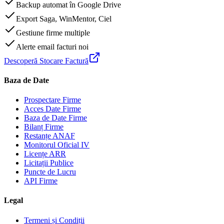
Backup automat în Google Drive
Export Saga, WinMentor, Ciel
Gestiune firme multiple
Alerte email facturi noi
Descoperă Stocare Factură
Baza de Date
Prospectare Firme
Acces Date Firme
Baza de Date Firme
Bilanț Firme
Restanțe ANAF
Monitorul Oficial IV
Licențe ARR
Licitații Publice
Puncte de Lucru
API Firme
Legal
Termeni și Condiții