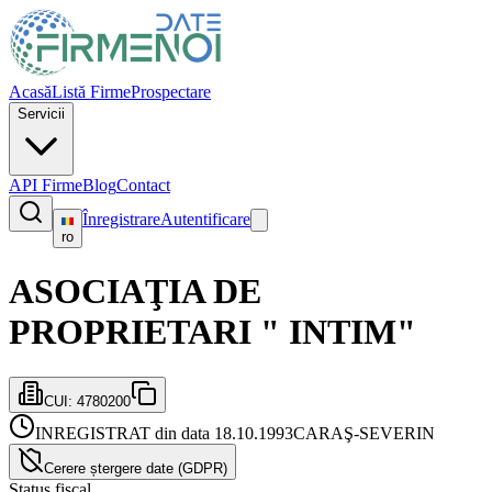
Acasă
Listă Firme
Prospectare
Servicii
API Firme
Blog
Contact
Înregistrare
Autentificare
ro
ASOCIAŢIA DE
PROPRIETARI " INTIM"
CUI:
4780200
INREGISTRAT din data 18.10.1993
CARAŞ-SEVERIN
Cerere ștergere date (GDPR)
Status fiscal