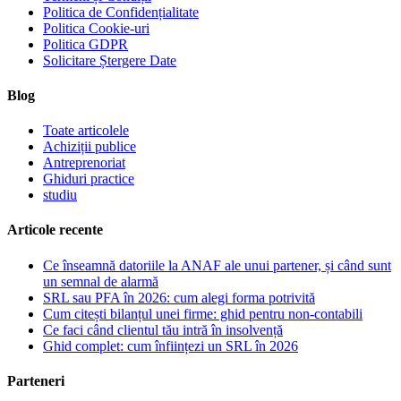
Politica de Confidențialitate
Politica Cookie-uri
Politica GDPR
Solicitare Ștergere Date
Blog
Toate articolele
Achiziții publice
Antreprenoriat
Ghiduri practice
studiu
Articole recente
Ce înseamnă datoriile la ANAF ale unui partener, și când sunt
un semnal de alarmă
SRL sau PFA în 2026: cum alegi forma potrivită
Cum citești bilanțul unei firme: ghid pentru non-contabili
Ce faci când clientul tău intră în insolvență
Ghid complet: cum înființezi un SRL în 2026
Parteneri