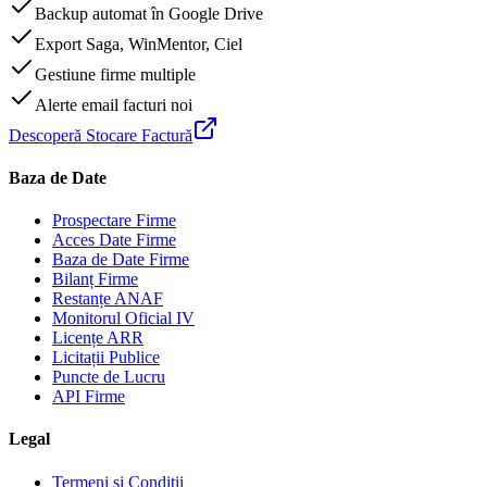
Backup automat în Google Drive
Export Saga, WinMentor, Ciel
Gestiune firme multiple
Alerte email facturi noi
Descoperă Stocare Factură
Baza de Date
Prospectare Firme
Acces Date Firme
Baza de Date Firme
Bilanț Firme
Restanțe ANAF
Monitorul Oficial IV
Licențe ARR
Licitații Publice
Puncte de Lucru
API Firme
Legal
Termeni și Condiții