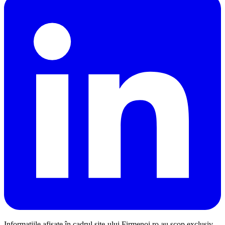
Informațiile afișate în cadrul site-ului Firmenoi.ro au scop exclusiv