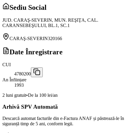
Sediu Social
JUD. CARAŞ-SEVERIN, MUN. REŞIŢA, CAL.
CARANSEBEŞULUI, BL.1, SC.1
CARAŞ-SEVERIN
320166
Date Înregistrare
CUI
4780200
An Înființare
1993
2 luni gratuit
•
De la 100 lei/an
Arhivă SPV Automată
Descarcă automat facturile din e-Factura ANAF și păstrează-le în
siguranță timp de 5 ani, conform legii.