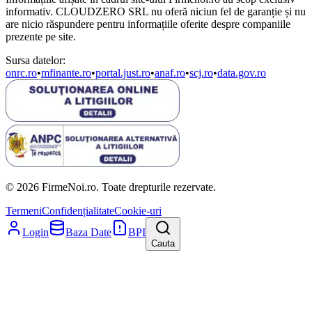
informativ. CLOUDZERO SRL nu oferă niciun fel de garanție și nu
are nicio răspundere pentru informațiile oferite despre companiile
prezente pe site.
Sursa datelor:
onrc.ro
•
mfinante.ro
•
portal.just.ro
•
anaf.ro
•
scj.ro
•
data.gov.ro
© 2026 FirmeNoi.ro. Toate drepturile rezervate.
Termeni
Confidențialitate
Cookie-uri
Login
Baza Date
BPI
Cauta