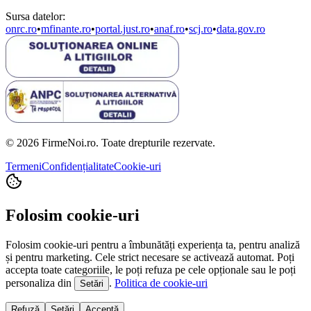
Sursa datelor:
onrc.ro
•
mfinante.ro
•
portal.just.ro
•
anaf.ro
•
scj.ro
•
data.gov.ro
© 2026 FirmeNoi.ro. Toate drepturile rezervate.
Termeni
Confidențialitate
Cookie-uri
Folosim cookie-uri
Folosim cookie-uri pentru a îmbunătăți experiența ta, pentru analiză
și pentru marketing. Cele strict necesare se activează automat. Poți
accepta toate categoriile, le poți refuza pe cele opționale sau le poți
personaliza din
.
Politica de cookie-uri
Setări
Refuză
Setări
Acceptă