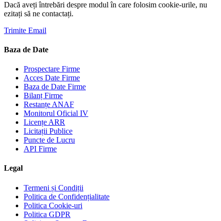
Dacă aveți întrebări despre modul în care folosim cookie-urile, nu
ezitați să ne contactați.
Trimite Email
Baza de Date
Prospectare Firme
Acces Date Firme
Baza de Date Firme
Bilanț Firme
Restanțe ANAF
Monitorul Oficial IV
Licențe ARR
Licitații Publice
Puncte de Lucru
API Firme
Legal
Termeni și Condiții
Politica de Confidențialitate
Politica Cookie-uri
Politica GDPR