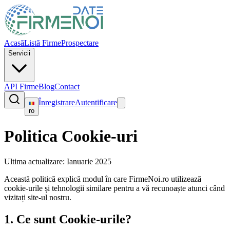
Acasă
Listă Firme
Prospectare
Servicii
API Firme
Blog
Contact
Înregistrare
Autentificare
ro
Politica Cookie-uri
Ultima actualizare
:
Ianuarie 2025
Această politică explică modul în care FirmeNoi.ro utilizează
cookie-urile și tehnologii similare pentru a vă recunoaște atunci când
vizitați site-ul nostru.
1.
Ce sunt Cookie-urile?