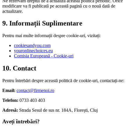
Ne rezervăm dreptul de a actualiza această politică periodic. Orice
modificare va fi publicată pe această pagină cu o nouă dată de
actualizare.
9.
Informații Suplimentare
Pentru mai multe informații despre cookie-uri, vizitați:
cookiesandyou.com
youronlinechoices.eu
Comisia Europeană - Cookie-uri
10.
Contact
Pentru întrebări despre această politică de cookie-uri, contactați-ne:
Email:
contact@firmenoi.ro
Telefon
:
0733 403 403
Adresă
:
Strada Sesul de sus nr. 184A, Florești, Cluj
Aveți întrebări?